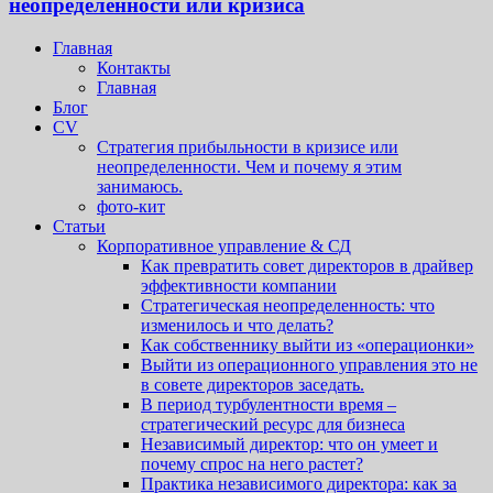
неопределенности или кризиса
Главная
Контакты
Главная
Блог
CV
Стратегия прибыльности в кризисе или
неопределенности. Чем и почему я этим
занимаюсь.
фото-кит
Статьи
Корпоративное управление & СД
Как превратить совет директоров в драйвер
эффективности компании
Стратегическая неопределенность: что
изменилось и что делать?
Как собственнику выйти из «операционки»
Выйти из операционного управления это не
в совете директоров заседать.
В период турбулентности время –
стратегический ресурс для бизнеса
Независимый директор: что он умеет и
почему спрос на него растет?
Практика независимого директора: как за