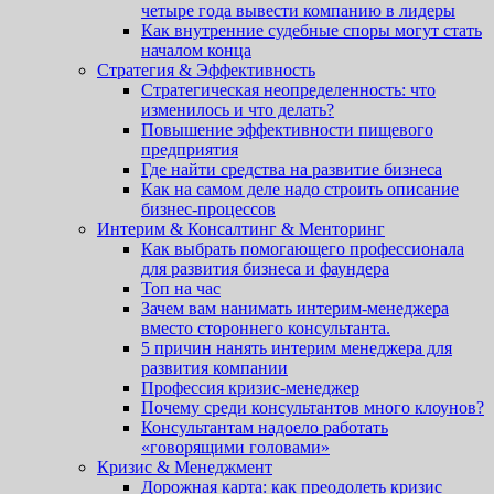
четыре года вывести компанию в лидеры
Как внутренние судебные споры могут стать
началом конца
Стратегия & Эффективность
Стратегическая неопределенность: что
изменилось и что делать?
Повышение эффективности пищевого
предприятия
Где найти средства на развитие бизнеса
Как на самом деле надо строить описание
бизнес-процессов
Интерим & Консалтинг & Менторинг
Как выбрать помогающего профессионала
для развития бизнеса и фаундера
Топ на час
Зачем вам нанимать интерим-менеджера
вместо стороннего консультанта.
5 причин нанять интерим менеджера для
развития компании
Профессия кризис-менеджер
Почему среди консультантов много клоунов?
Консультантам надоело работать
«говорящими головами»
Кризис & Менеджмент
Дорожная карта: как преодолеть кризис