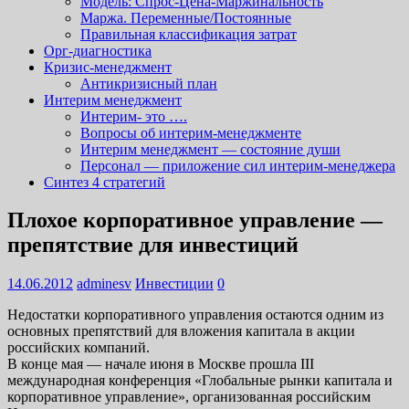
Модель: Спрос-Цена-Маржинальность
Маржа. Переменные/Постоянные
Правильная классификация затрат
Орг-диагностика
Кризис-менеджмент
Антикризисный план
Интерим менеджмент
Интерим- это ….
Вопросы об интерим-менеджменте
Интерим менеджмент — состояние души
Персонал — приложение сил интерим-менеджера
Синтез 4 стратегий
Плохое корпоративное управление —
препятствие для инвестиций
14.06.2012
adminesv
Инвестиции
0
Недостатки корпоративного управления остаются одним из
основных препятствий для вложения капитала в акции
российских компаний.
В конце мая — начале июня в Москве прошла III
международная конференция «Глобальные рынки капитала и
корпоративное управление», организованная российским