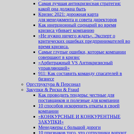
Самая лучшая антикризисная стратегия:
какой она должна быть
Кризис 2021: дорожная карта
для менеджмента и совета директоров
Как инерционный сценарий во время
кризиса убивает компанию
«Не нужно ничего ждать». Эксперт о
критических ошибках предпринимателей во
время кризиса.
Cамые глупые ошибки, которые компании
совершают в кризис
«Арбитражный VS Антикризисный
управляющий»
911: Как составить команду спасателей в
бизнесе
Оргструктура & Персонал
Закупки & Риски & Fraud
Как проводить тендеры: честные для
поставщиков и полезные для компании
10 способов искоренить откаты в своей
компании
«КОНКУРСНЫЕ И КОНКУРЕНТНЫЕ
ЗАКУПКИ»
Менеджеры с большой дороги
10 признаков того, что сотрудники воруют