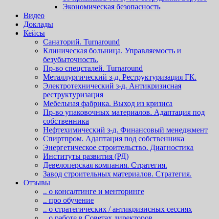
Экономическая безопасность
Видео
Доклады
Кейсы
Санаторий. Turnaround
Клиническая больница. Управляемость и
безубыточность.
Пр-во спецсталей. Turnaround
Металлургический з-д. Реструктуризация ГК.
Электротехнический з-д. Антикризисная
реструктуризация
Мебельная фабрика. Выход из кризиса
Пр-во упаковочных материалов. Адаптация под
собственника
Нефтехимический з-д. Финансовый менеджмент
Спиртпром. Адаптация под собственника
Энергетическое строительство. Диагностика
Институты развития (РД)
Девелоперская компания. Стратегия.
Завод строительных материалов. Стратегия.
Отзывы
.. о консалтинге и менторинге
.. про обучение
.. о стратегических / антикризисных сессиях
.. о работе в Советах директоров