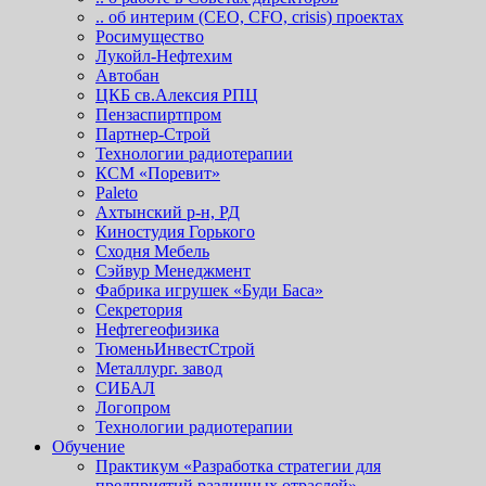
.. об интерим (СЕО, СFO, сrisis) проектах
Росимущество
Лукойл-Нефтехим
Автобан
ЦКБ св.Алексия РПЦ
Пензаспиртпром
Партнер-Строй
Технологии радиотерапии
КСМ «Поревит»
Paleto
Ахтынский р-н, РД
Киностудия Горького
Сходня Мебель
Сэйвур Менеджмент
Фабрика игрушек «Буди Баса»
Секретория
Нефтегеофизика
ТюменьИнвестСтрой
Металлург. завод
СИБАЛ
Логопром
Технологии радиотерапии
Обучение
Практикум «Разработка стратегии для
предприятий различных отраслей»