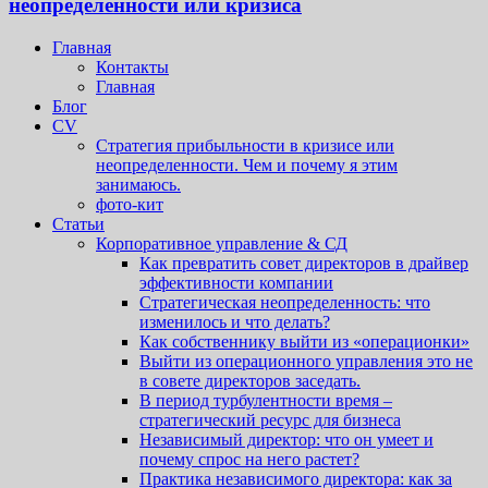
неопределенности или кризиса
Главная
Контакты
Главная
Блог
CV
Стратегия прибыльности в кризисе или
неопределенности. Чем и почему я этим
занимаюсь.
фото-кит
Статьи
Корпоративное управление & СД
Как превратить совет директоров в драйвер
эффективности компании
Стратегическая неопределенность: что
изменилось и что делать?
Как собственнику выйти из «операционки»
Выйти из операционного управления это не
в совете директоров заседать.
В период турбулентности время –
стратегический ресурс для бизнеса
Независимый директор: что он умеет и
почему спрос на него растет?
Практика независимого директора: как за