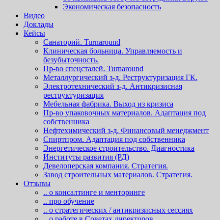
Экономическая безопасность
Видео
Доклады
Кейсы
Санаторий. Turnaround
Клиническая больница. Управляемость и
безубыточность.
Пр-во спецсталей. Turnaround
Металлургический з-д. Реструктуризация ГК.
Электротехнический з-д. Антикризисная
реструктуризация
Мебельная фабрика. Выход из кризиса
Пр-во упаковочных материалов. Адаптация под
собственника
Нефтехимический з-д. Финансовый менеджмент
Спиртпром. Адаптация под собственника
Энергетическое строительство. Диагностика
Институты развития (РД)
Девелоперская компания. Стратегия.
Завод строительных материалов. Стратегия.
Отзывы
.. о консалтинге и менторинге
.. про обучение
.. о стратегических / антикризисных сессиях
.. о работе в Советах директоров