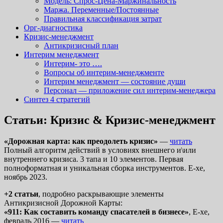
Модель: Спрос-Цена-Маржинальность
Маржа. Переменные/Постоянные
Правильная классификация затрат
Орг-диагностика
Кризис-менеджмент
Антикризисный план
Интерим менеджмент
Интерим- это ….
Вопросы об интерим-менеджменте
Интерим менеджмент — состояние души
Персонал — приложение сил интерим-менеджера
Синтез 4 стратегий
Статьи: Кризис & Кризис-менеджмент
«Дорожная карта: как преодолеть кризис»
—
читать
Полный алгоритм действий в условиях внешнего и\или
внутреннего кризиса. 3 тапа и 10 элементов. Первая
полноформатная и уникальная сборка инструментов. E-xe,
ноябрь 2023.
+2 статьи
, подробно раскрывающие элементы
Антикризисной Дорожной Карты:
«911: Как составить команду спасателей в бизнесе»
, E-xe,
февраль 2016 —
читать