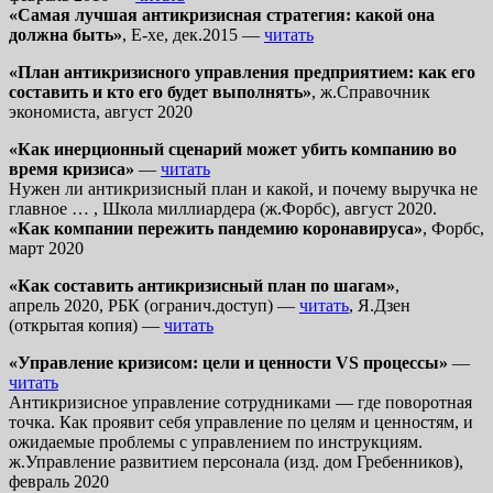
«Самая лучшая антикризисная стратегия: какой она
должна быть»
, E-xe, дек.2015 —
читать
«План антикризисного управления предприятием: как его
составить и кто его будет выполнять»
, ж.Справочник
экономиста, август 2020
«Как инерционный сценарий может убить компанию во
время кризиса»
—
читать
Нужен ли антикризисный план и какой, и почему выручка не
главное … , Школа миллиардера (ж.Форбс), август 2020.
«Как компании пережить пандемию коронавируса»
, Форбс,
март 2020
«Как составить антикризисный план по шагам»
,
апрель 2020, РБК (огранич.доступ) —
читать
, Я.Дзен
(открытая копия) —
читать
«Управление кризисом: цели и ценности VS процессы»
—
читать
Антикризисное управление сотрудниками — где поворотная
точка. Как проявит себя управление по целям и ценностям, и
ожидаемые проблемы с управлением по инструкциям.
ж.Управление развитием персонала (изд. дом Гребенников),
февраль 2020