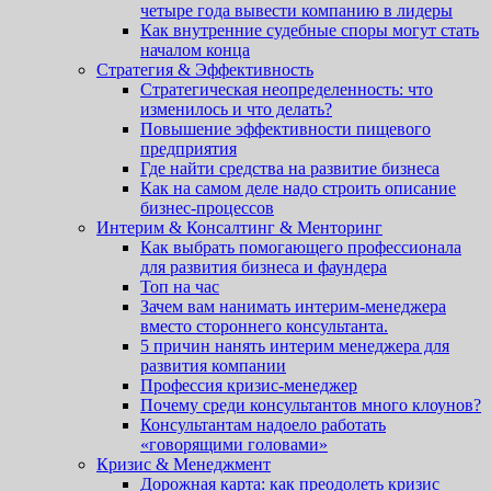
четыре года вывести компанию в лидеры
Как внутренние судебные споры могут стать
началом конца
Стратегия & Эффективность
Стратегическая неопределенность: что
изменилось и что делать?
Повышение эффективности пищевого
предприятия
Где найти средства на развитие бизнеса
Как на самом деле надо строить описание
бизнес-процессов
Интерим & Консалтинг & Менторинг
Как выбрать помогающего профессионала
для развития бизнеса и фаундера
Топ на час
Зачем вам нанимать интерим-менеджера
вместо стороннего консультанта.
5 причин нанять интерим менеджера для
развития компании
Профессия кризис-менеджер
Почему среди консультантов много клоунов?
Консультантам надоело работать
«говорящими головами»
Кризис & Менеджмент
Дорожная карта: как преодолеть кризис