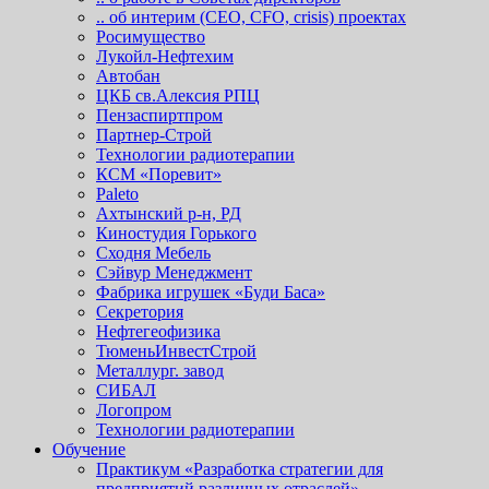
.. об интерим (СЕО, СFO, сrisis) проектах
Росимущество
Лукойл-Нефтехим
Автобан
ЦКБ св.Алексия РПЦ
Пензаспиртпром
Партнер-Строй
Технологии радиотерапии
КСМ «Поревит»
Paleto
Ахтынский р-н, РД
Киностудия Горького
Сходня Мебель
Сэйвур Менеджмент
Фабрика игрушек «Буди Баса»
Секретория
Нефтегеофизика
ТюменьИнвестСтрой
Металлург. завод
СИБАЛ
Логопром
Технологии радиотерапии
Обучение
Практикум «Разработка стратегии для
предприятий различных отраслей»