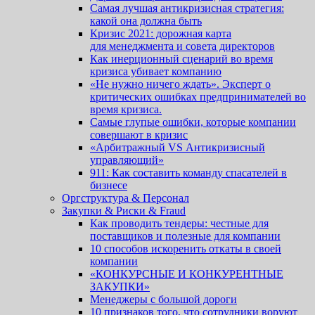
Самая лучшая антикризисная стратегия:
какой она должна быть
Кризис 2021: дорожная карта
для менеджмента и совета директоров
Как инерционный сценарий во время
кризиса убивает компанию
«Не нужно ничего ждать». Эксперт о
критических ошибках предпринимателей во
время кризиса.
Cамые глупые ошибки, которые компании
совершают в кризис
«Арбитражный VS Антикризисный
управляющий»
911: Как составить команду спасателей в
бизнесе
Оргструктура & Персонал
Закупки & Риски & Fraud
Как проводить тендеры: честные для
поставщиков и полезные для компании
10 способов искоренить откаты в своей
компании
«КОНКУРСНЫЕ И КОНКУРЕНТНЫЕ
ЗАКУПКИ»
Менеджеры с большой дороги
10 признаков того, что сотрудники воруют