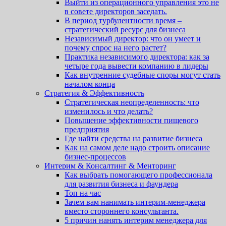
Выйти из операционного управления это не
в совете директоров заседать.
В период турбулентности время –
стратегический ресурс для бизнеса
Независимый директор: что он умеет и
почему спрос на него растет?
Практика независимого директора: как за
четыре года вывести компанию в лидеры
Как внутренние судебные споры могут стать
началом конца
Стратегия & Эффективность
Стратегическая неопределенность: что
изменилось и что делать?
Повышение эффективности пищевого
предприятия
Где найти средства на развитие бизнеса
Как на самом деле надо строить описание
бизнес-процессов
Интерим & Консалтинг & Менторинг
Как выбрать помогающего профессионала
для развития бизнеса и фаундера
Топ на час
Зачем вам нанимать интерим-менеджера
вместо стороннего консультанта.
5 причин нанять интерим менеджера для