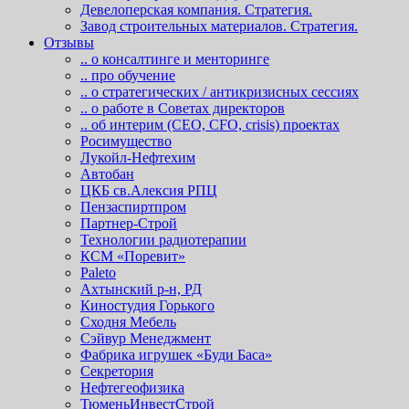
Девелоперская компания. Стратегия.
Завод строительных материалов. Стратегия.
Отзывы
.. о консалтинге и менторинге
.. про обучение
.. о стратегических / антикризисных сессиях
.. о работе в Советах директоров
.. об интерим (СЕО, СFO, сrisis) проектах
Росимущество
Лукойл-Нефтехим
Автобан
ЦКБ св.Алексия РПЦ
Пензаспиртпром
Партнер-Строй
Технологии радиотерапии
КСМ «Поревит»
Paleto
Ахтынский р-н, РД
Киностудия Горького
Сходня Мебель
Сэйвур Менеджмент
Фабрика игрушек «Буди Баса»
Секретория
Нефтегеофизика
ТюменьИнвестСтрой