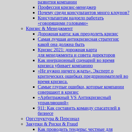
развития компании
Профессия кризис-менеджер
Почему среди консультантов много клоунов?
Консультантам надоело работать
«говорящими головами»
Кризис & Менеджмент
Дорожная карта: как преодолеть кризис
Самая лучшая антикризисная стратегия:
какой она должна быть
Кризис 2021: дорожная карта
для менеджмента и совета директоров
Как инерционный сценарий во время
кризиса убивает компанию
«Не нужно ничего ждать». Эксперт о
критических ошибках предпринимателей во
время кризиса.
Cамые глупые ошибки, которые компании
совершают в кризис
«Арбитражный VS Антикризисный
управляющий»
911: Как составить команду спасателей в
бизнесе
Оргструктура & Персонал
Закупки & Риски & Fraud
Как проводить тендеры: честные для