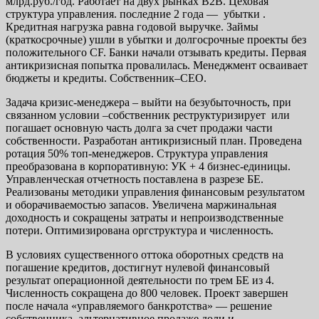
млрд.руб./год. Работает на двух рынках В2В. Цеховая
структура управления. последние 2 года — убытки .
Кредитная нагрузка равна годовой выручке. Займы
(краткосрочные) ушли в убытки и долгосрочные проекты без
положительного CF. Банки начали отзывать кредиты. Первая
антикризисная попытка провалилась. Менеджмент осваивает
бюджеты и кредиты. Собственник–СЕО.
Задача кризис-менеджера – выйти на безубыточность, при
связанном условии –собственник реструктуризирует или
погашает основную часть долга за счет продажи части
собственности. Разработан антикризисный план. Проведена
ротация 50% топ-менеджеров. Структура управления
преобразована в корпоративную: УК + 4 бизнес-единицы.
Управленческая отчетность поставлена в разрезе БЕ.
Реализованы методики управления финансовым результатом
и оборачиваемостью запасов. Увеличена маржинальная
доходность и сокращены затраты и непроизводственные
потери. Оптимизирована оргструктура и численность.
В условиях существенного оттока оборотных средств на
погашение кредитов, достигнут нулевой финансовый
результат операционной деятельности по трем БЕ из 4.
Численность сокращена до 800 человек. Проект завершен
после начала «управляемого банкротства» — решение
собственника, альтернативное продаже доли и