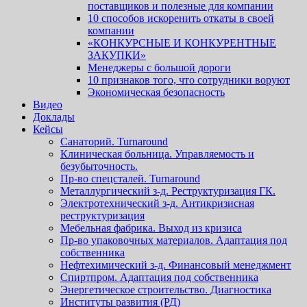
поставщиков и полезные для компании
10 способов искоренить откаты в своей
компании
«КОНКУРСНЫЕ И КОНКУРЕНТНЫЕ
ЗАКУПКИ»
Менеджеры с большой дороги
10 признаков того, что сотрудники воруют
Экономическая безопасность
Видео
Доклады
Кейсы
Санаторий. Turnaround
Клиническая больница. Управляемость и
безубыточность.
Пр-во спецсталей. Turnaround
Металлургический з-д. Реструктуризация ГК.
Электротехнический з-д. Антикризисная
реструктуризация
Мебельная фабрика. Выход из кризиса
Пр-во упаковочных материалов. Адаптация под
собственника
Нефтехимический з-д. Финансовый менеджмент
Спиртпром. Адаптация под собственника
Энергетическое строительство. Диагностика
Институты развития (РД)