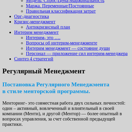
Модель: Спрос-Цена-Маржинальность
Маржа. Переменные/Постоянные
Правильная классификация затрат
Орг-диагностика
Кризис-менеджмент
Антикризисный план
Интерим менеджмент
Интерим- это ….
Вопросы об интерим-менеджменте
Интерим менеджмент — состояние души
Персонал — приложение сил интерим-менеджера
Синтез 4 стратегий
Регулярный Менеджмент
Постановка Регулярного Менеджмента
в стиле менторской программы.
Менторинг- это совместная работа двух сильных личностей:
один – активный, вовлеченный и влиятельный в своей
компании (Менти), и другой (Ментор) — более опытный в
вопросах управления, за счет собственной предыдущей
практики.