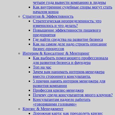
четыре года вывести компанию в лидеры
Как внутренние судебные споры могут стать
началом конца
Стратегия & Эффективность
Стратегическая неопределенность: что
изменилось и что делать?
Повышение эффективности пищевого
предприятия
Где найти средства на развитие бизнеса
Как на самом деле надо строить описание
бизнес-процессов
Интерим & Консалтинг & Менторинг
Как выбрать помогающего профессионала
для развития бизнеса и фаундера
Топ на час
Зачем вам нанимать интерим-менеджера
вместо стороннего консультанта.
5 причин нанять интерим менеджера для
развития компании
Профессия кризис-менеджер
Почему среди консультантов много клоунов?
Консультантам надоело работать
«говорящими головами»
Кризис & Менеджмент
Дорожная карта: как преодолеть кризис