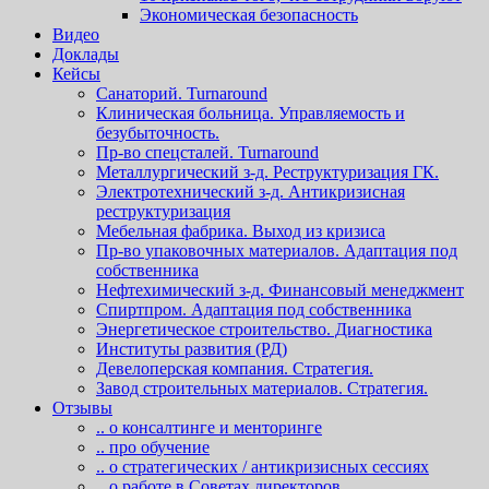
Экономическая безопасность
Видео
Доклады
Кейсы
Санаторий. Turnaround
Клиническая больница. Управляемость и
безубыточность.
Пр-во спецсталей. Turnaround
Металлургический з-д. Реструктуризация ГК.
Электротехнический з-д. Антикризисная
реструктуризация
Мебельная фабрика. Выход из кризиса
Пр-во упаковочных материалов. Адаптация под
собственника
Нефтехимический з-д. Финансовый менеджмент
Спиртпром. Адаптация под собственника
Энергетическое строительство. Диагностика
Институты развития (РД)
Девелоперская компания. Стратегия.
Завод строительных материалов. Стратегия.
Отзывы
.. о консалтинге и менторинге
.. про обучение
.. о стратегических / антикризисных сессиях
.. о работе в Советах директоров