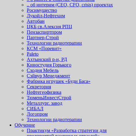
.. об интерим (СЕО, СFO, сrisis) проектах
Росимущество
Лукойл-Нефтехим
Автобан
ЦКБ св.Алексия РПЦ
Пензаспиртпром
Партнер-Строй
Технологии радиотерапии
КСМ «Поревит»
Paleto
Ахтынский р-н, РД
Киностудия Горького
Сходня Мебель
Сэйвур Менеджмент
Фабрика игрушек «Буди Баса»
Секретория
Нефтегеофизика
ТюменьИнвестСтрой
Металлург. завод
СИБАЛ
Логопром
Технологии радиотерапии
Обучение
Практикум «Разработка стратегии для
предприятий различных отраслей»