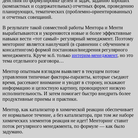
действия по формулировке целей и задач, заданию хороших
(компактных и содержательных) отчетных форм, проведению
планирующих, тематических (проблемно-ориентированных)
и отчетных совещаний.
В результате такой совместной работы Ментора и Менти
вырабатываются и укореняются новые и более эффективные
навыки вести «тот самый» регулярный менеджмент. Поэтому
менторинг является наилучшей (в сравнении с обучением и
консалтингом) формой постановки/внедрения регулярного
менеджмента. Круче м.б. только
интерим-менеджмент
, но это
тема отдельного разговора…
Ментор опытным взглядом выявляет в текущем потоке
управления типичные факторы-паразиты, которые съедают
время, рассевают внимание и уводят в сторону, искажают
информацию и целостную картину, провоцируют низкую
исполнительность. И затем помогает быстро внедрить более
продуктивные приемы и практики.
Ментор, как катализатор в химической реакции обеспечивает
ее нормальное течение, а без катализатора, при том же наборе
химических элементов реакция не идет! Менторинг ставит
поток регулярного менеджмента, по формуле — как было
задумано.