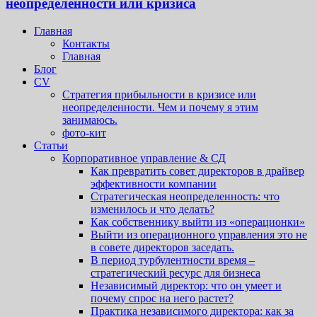
неопределенности или кризиса
Главная
Контакты
Главная
Блог
CV
Стратегия прибыльности в кризисе или
неопределенности. Чем и почему я этим
занимаюсь.
фото-кит
Статьи
Корпоративное управление & СД
Как превратить совет директоров в драйвер
эффективности компании
Стратегическая неопределенность: что
изменилось и что делать?
Как собственнику выйти из «операционки»
Выйти из операционного управления это не
в совете директоров заседать.
В период турбулентности время –
стратегический ресурс для бизнеса
Независимый директор: что он умеет и
почему спрос на него растет?
Практика независимого директора: как за