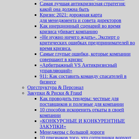
Самая лучшая антикризисная стратегия:
какой она должна быть
Кризис 2021: дорожная карта
для менеджмента и совета директоров
Как инерционный сценарий во время
кризиса убивает компанию
«Не нужно ничего ждать». Эксперт о
критических ошибках предпринимателей во
время кризиса.
Cамые глупые ошибки, которые компании
совершают в кризис
«Арбитражный VS Антикризисный
управляющий»
911: Как составить команду спасателей в
бизнесе
Оргструктура & Персонал
Закупки & Риски & Fraud
Как проводить тендеры: честные для
поставщиков и полезные для компании
10 способов искоренить откаты в своей
компании
«КОНКУРСНЫЕ И КОНКУРЕНТНЫЕ
ЗАКУПКИ»
Менеджеры с большой дороги
10 признаков того, что сотрудники воруют