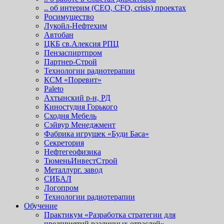
.. об интерим (СЕО, СFO, сrisis) проектах
Росимущество
Лукойл-Нефтехим
Автобан
ЦКБ св.Алексия РПЦ
Пензаспиртпром
Партнер-Строй
Технологии радиотерапии
КСМ «Поревит»
Paleto
Ахтынский р-н, РД
Киностудия Горького
Сходня Мебель
Сэйвур Менеджмент
Фабрика игрушек «Буди Баса»
Секретория
Нефтегеофизика
ТюменьИнвестСтрой
Металлург. завод
СИБАЛ
Логопром
Технологии радиотерапии
Обучение
Практикум «Разработка стратегии для
предприятий различных отраслей»