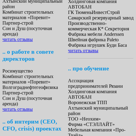
Ахтынский муниципальный
Холдинговая компания
район
АВТОБАН
Комбинат строительных
ГК ТюменьИнвестСтрой
материалов «Поревит»
Самарский резервуарный завод
Партнер-строй
Производственно-
Сон и Душ (посуточная
коммерческая К* Секретория
аренда)
Фабрика мебели Anderssen
читать отзывы
Швейная фабрика Paleto
Фабрика игрушек Буди Баса
читать отзывы
.. о работе в совете
директоров
.. про обучение
Росимущество
Комбинат строительных
Ассоциация
материалов «Поревит»
предпринимателей Рязани
Волгограднефтегеофизика
Холдинговая компания
Партнер-строй
АВТОБАН
Сон и Душ (посуточная
Воронежская ТПП
аренда)
Ахтынский муниципальный
читать отзывы
район
ТОО «Неохим»
.. об интерим (СЕО,
Фирма «СТЭЛЛАЙТ»
СFO, сrisis) проектах
Мебельная компания «Про-
Трэйд»