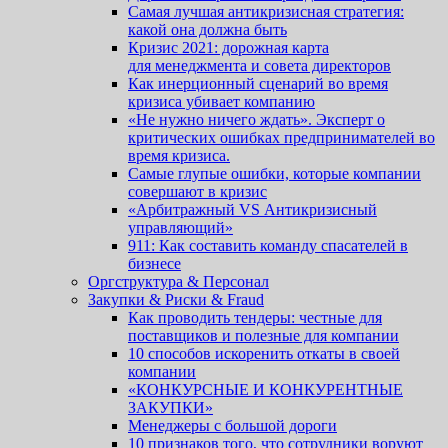
Самая лучшая антикризисная стратегия:
какой она должна быть
Кризис 2021: дорожная карта
для менеджмента и совета директоров
Как инерционный сценарий во время
кризиса убивает компанию
«Не нужно ничего ждать». Эксперт о
критических ошибках предпринимателей во
время кризиса.
Cамые глупые ошибки, которые компании
совершают в кризис
«Арбитражный VS Антикризисный
управляющий»
911: Как составить команду спасателей в
бизнесе
Оргструктура & Персонал
Закупки & Риски & Fraud
Как проводить тендеры: честные для
поставщиков и полезные для компании
10 способов искоренить откаты в своей
компании
«КОНКУРСНЫЕ И КОНКУРЕНТНЫЕ
ЗАКУПКИ»
Менеджеры с большой дороги
10 признаков того, что сотрудники воруют