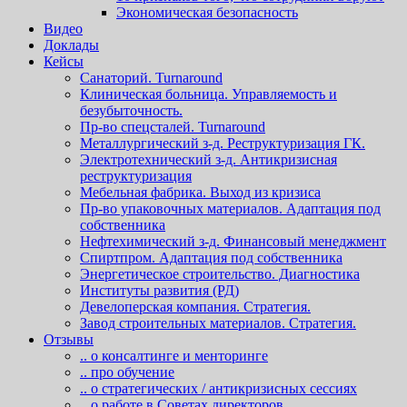
Экономическая безопасность
Видео
Доклады
Кейсы
Санаторий. Turnaround
Клиническая больница. Управляемость и
безубыточность.
Пр-во спецсталей. Turnaround
Металлургический з-д. Реструктуризация ГК.
Электротехнический з-д. Антикризисная
реструктуризация
Мебельная фабрика. Выход из кризиса
Пр-во упаковочных материалов. Адаптация под
собственника
Нефтехимический з-д. Финансовый менеджмент
Спиртпром. Адаптация под собственника
Энергетическое строительство. Диагностика
Институты развития (РД)
Девелоперская компания. Стратегия.
Завод строительных материалов. Стратегия.
Отзывы
.. о консалтинге и менторинге
.. про обучение
.. о стратегических / антикризисных сессиях
.. о работе в Советах директоров