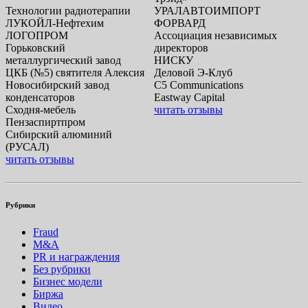
УРАЛАВТОИМПОРТ
Технологии радиотерапии
ФОРВАРД
ЛУКОЙЛ-Нефтехим
Ассоциация независимых
ЛОГОПРОМ
директоров
Горьковский
НИСКУ
металлургический завод
Деловой Э-Клуб
ЦКБ (№5) святителя Алексия
C5 Communications
Новосибирский завод
Eastway Capital
конденсаторов
читать отзывы
Сходня-мебель
Пензаспиртпром
Сибирский алюминий
(РУСАЛ)
читать отзывы
Рубрики
Fraud
M&A
PR и награждения
Без рубрики
Бизнес модели
Биржа
Видео