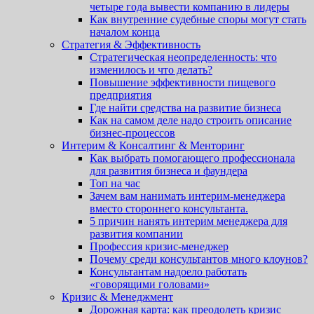
четыре года вывести компанию в лидеры
Как внутренние судебные споры могут стать
началом конца
Стратегия & Эффективность
Стратегическая неопределенность: что
изменилось и что делать?
Повышение эффективности пищевого
предприятия
Где найти средства на развитие бизнеса
Как на самом деле надо строить описание
бизнес-процессов
Интерим & Консалтинг & Менторинг
Как выбрать помогающего профессионала
для развития бизнеса и фаундера
Топ на час
Зачем вам нанимать интерим-менеджера
вместо стороннего консультанта.
5 причин нанять интерим менеджера для
развития компании
Профессия кризис-менеджер
Почему среди консультантов много клоунов?
Консультантам надоело работать
«говорящими головами»
Кризис & Менеджмент
Дорожная карта: как преодолеть кризис