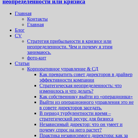
неопределенности или кризиса
Главная
Контакты
Главная
Блог
CV
Стратегия прибыльности в кризисе или
неопределенности. Чем и почему я этим
занимаюсь.
фото-кит
Статьи
Корпоративное управление & СД
Как превратить совет директоров в драйвер
эффективности компании
Стратегическая неопределенность: что
изменилось и что делать?
Как собственнику выйти из «операционки»
Выйти из операционного управления это не
в совете директоров заседать.
В период турбулентности время –
стратегический ресурс для бизнеса
Независимый директор: что он умеет и
почему спрос на него растет?
Практика независимого директора: как за