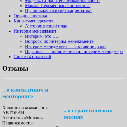
Модель: Спрос-Цена-Маржинальность
Маржа. Переменные/Постоянные
Правильная классификация затрат
Орг-диагностика
Кризис-менеджмент
Антикризисный план
Интерим менеджмент
Интерим- это ….
Вопросы об интерим-менеджменте
Интерим менеджмент — состояние души
Персонал — приложение сил интерим-менеджера
Синтез 4 стратегий
Отзывы
.. о консалтинге и
менторинге
Холдинговая компания
.. о стратегических
АВТОБАН
сессиях
Агентство «Милана-
Недвижимость»