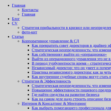
Главная
Контакты
Главная
Блог
CV
Стратегия прибыльности в кризисе или неопределен
фото-кит
Статьи
Корпоративное управление & СД
Как превратить совет директоров в драйвер 
Стратегическая неопределенность: что измени
Как собственнику выйти из «операционки»
Выйти из операционного управления это не в 
В период турбулентности время – стратегичес
Независимый директор: что он умеет и почему
Практика независимого директора: как за че
Как внутренние судебные споры могут стать 
Стратегия & Эффективность
Стратегическая неопределенность: что измени
Повышение эффективности пищевого предпр
Где найти средства на развитие бизнеса
Как на самом деле надо строить описание биз
Интерим & Консалтинг & Менторинг
Как выбрать помогающего профессионала для 