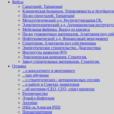
Кейсы
Санаторий. Turnaround
Клиническая больница. Управляемость и безубыточ
Пр-во спецсталей. Turnaround
Металлургический з-д. Реструктуризация ГК.
Электротехнический з-д. Антикризисная реструкту
Мебельная фабрика. Выход из кризиса
Пр-во упаковочных материалов. Адаптация под со
Нефтехимический з-д. Финансовый менеджмент
Спиртпром. Адаптация под собственника
Энергетическое строительство. Диагностика
Институты развития (РД)
Девелоперская компания. Стратегия.
Завод строительных материалов. Стратегия.
Отзывы
.. о консалтинге и менторинге
.. про обучение
.. о стратегических / антикризисных сессиях
.. о работе в Советах директоров
.. об интерим (СЕО, СFO, сrisis) проектах
Росимущество
Лукойл-Нефтехим
Автобан
ЦКБ св.Алексия РПЦ
Пензаспиртпром