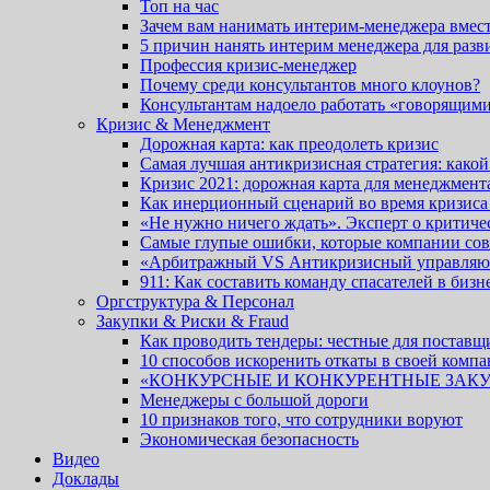
Топ на час
Зачем вам нанимать интерим-менеджера вмест
5 причин нанять интерим менеджера для разв
Профессия кризис-менеджер
Почему среди консультантов много клоунов?
Консультантам надоело работать «говорящим
Кризис & Менеджмент
Дорожная карта: как преодолеть кризис
Самая лучшая антикризисная стратегия: какой
Кризис 2021: дорожная карта для менеджмента
Как инерционный сценарий во время кризиса
«Не нужно ничего ждать». Эксперт о критиче
Cамые глупые ошибки, которые компании сов
«Арбитражный VS Антикризисный управля
911: Как составить команду спасателей в бизн
Оргструктура & Персонал
Закупки & Риски & Fraud
Как проводить тендеры: честные для поставщ
10 способов искоренить откаты в своей комп
«КОНКУРСНЫЕ И КОНКУРЕНТНЫЕ ЗАК
Менеджеры с большой дороги
10 признаков того, что сотрудники воруют
Экономическая безопасность
Видео
Доклады