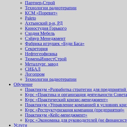
Партнер-Строй
Технологии радиотерапии
КСМ «Поревит»
Paleto
Ахтынский р-н, РД
Киностудия Горького
Сходня Мебель
Сэйвур Менеджмент
Фабрика игрушек «Буди Баса»
Секретория
Нефтегеофизика
ТюменьИнвестСтрой
Металлург. завод
СИБАЛ
Логопром
Технологии радиотерапии
Обучение
Практикум «Разработка стратегии для предприятий
Курс «Практика и организация деятельности Совет
Курс «Практический кризис-менеджмент»
Практикум «Управление компанией в условиях кри
Курс «Реструктуризация компании (предприятия)»
Практикум «Кейс-менеджмент»
Курс «Экономика для руководителей (не финансист
Услуги