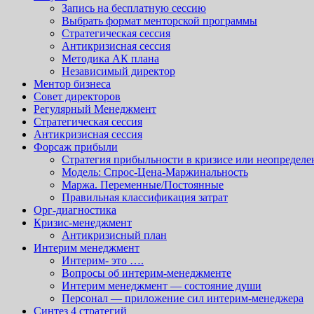
Запись на бесплатную сессию
Выбрать формат менторской программы
Стратегическая сессия
Антикризисная сессия
Методика АК плана
Независимый директор
Ментор бизнеса
Совет директоров
Регулярный Менеджмент
Стратегическая сессия
Антикризисная сессия
Форсаж прибыли
Стратегия прибыльности в кризисе или неопределе
Модель: Спрос-Цена-Маржинальность
Маржа. Переменные/Постоянные
Правильная классификация затрат
Орг-диагностика
Кризис-менеджмент
Антикризисный план
Интерим менеджмент
Интерим- это ….
Вопросы об интерим-менеджменте
Интерим менеджмент — состояние души
Персонал — приложение сил интерим-менеджера
Синтез 4 стратегий