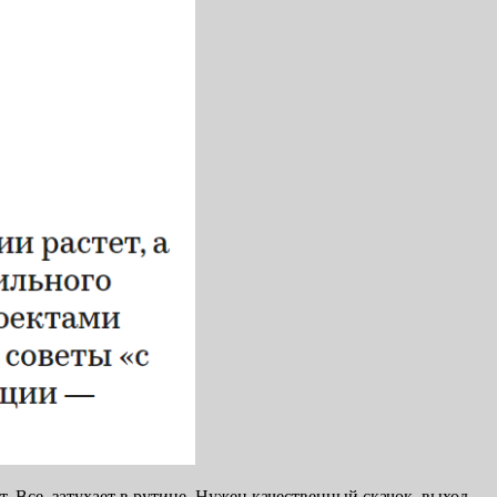
т. Все, затухает в рутине. Нужен качественный скачок, выход