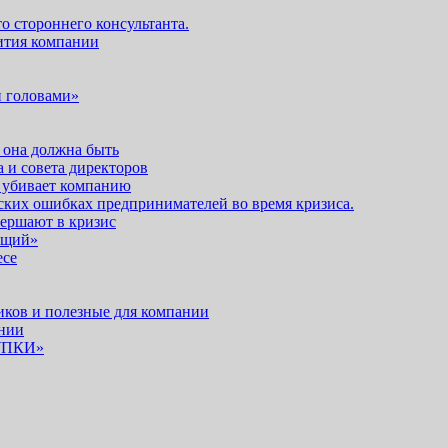
о стороннего консультанта.
ития компании
и головами»
 она должна быть
 и совета директоров
 убивает компанию
ских ошибках предпринимателей во время кризиса.
ершают в кризис
ющий»
есе
иков и полезные для компании
ании
УПКИ»