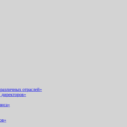
 различных отраслей»
а директоров»
зиса»
ов»